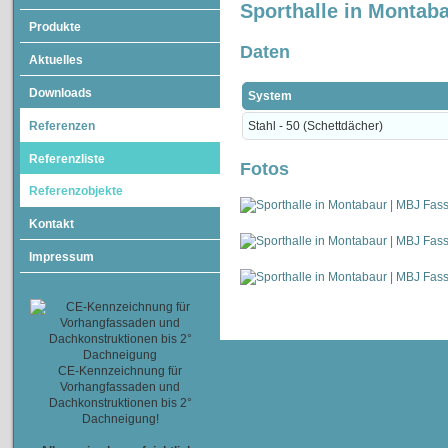
Sporthalle in Montab
Produkte
Daten
Aktuelles
Downloads
System
Referenzen
Stahl - 50 (Schettdächer)
Referenzliste
Fotos
Referenzobjekte
Kontakt
Impressum
CE-Kennzeichnung für
Vorhangfassaden und
Dachkonstruktionen bis 2°
Dachneigung!