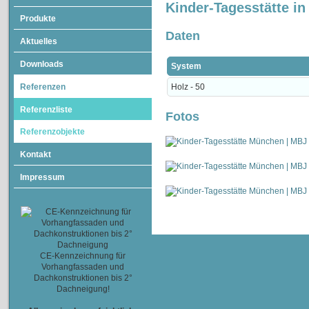
Kinder-Tagesstätte i
Produkte
Daten
Aktuelles
Downloads
System
Referenzen
Holz - 50
Referenzliste
Fotos
Referenzobjekte
Kontakt
Impressum
CE-Kennzeichnung für
Vorhangfassaden und
Dachkonstruktionen bis 2°
Dachneigung!